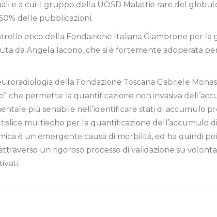
onali e a cui il gruppo della UOSD Malattie rare del globu
50% delle pubblicazioni.
ntrollo etico della Fondazione Italiana Giambrone per la
eduta da Angela Iacono, che si è fortemente adoperata pe
 Neuroradiologia della Fondazione Toscana Gabriele Mon
o” che permette la quantificazione non invasiva dell’accu
tale più sensibile nell’identificare stati di accumulo pre
slice multiecho per la quantificazione dell’accumulo di 
ca è un emergente causa di morbilità, ed ha quindi poi ver
attraverso un rigoroso processo di validazione su volontar
ivati.