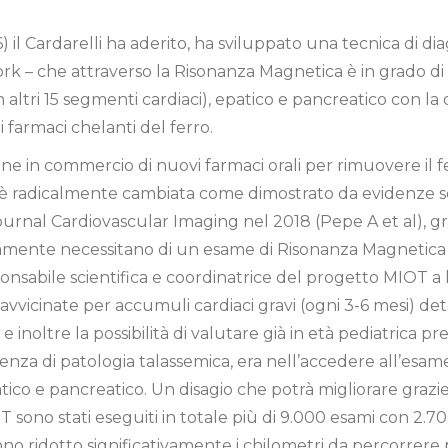
6) il Cardarelli ha aderito, ha sviluppato una tecnica di d
ork – che attraverso la Risonanza Magnetica è in grado di
n altri 15 segmenti cardiaci), epatico e pancreatico con l
 farmaci chelanti del ferro.
e in commercio di nuovi farmaci orali per rimuovere il fe
enti è radicalmente cambiata come dimostrato da evidenze
Journal Cardiovascular Imaging nel 2018 (Pepe A et al), g
amente necessitano di un esame di Risonanza Magnetica a
nsabile scientifica e coordinatrice del progetto MIOT a li
ravvicinate per accumuli cardiaci gravi (ogni 3-6 mesi)
inoltre la possibilità di valutare già in età pediatrica p
lenza di patologia talassemica, era nell’accedere all’esa
tico e pancreatico. Un disagio che potrà migliorare grazie
OT sono stati eseguiti in totale più di 9.000 esami con 2.70
anno ridotto significativamente i chilometri da percorrere