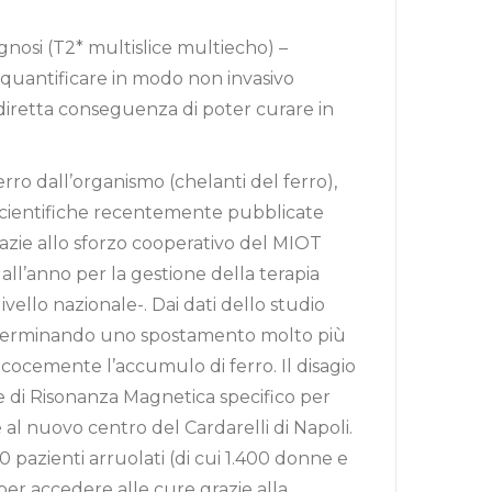
iagnosi (T2* multislice multiecho) –
 quantificare in modo non invasivo
a diretta conseguenza di poter curare in
rro dall’organismo (chelanti del ferro),
 scientifiche recentemente pubblicate
razie allo sforzo cooperativo del MIOT
ll’anno per la gestione della terapia
vello nazionale-. Dai dati dello studio
 determinando uno spostamento molto più
recocemente l’accumulo di ferro. Il disagio
me di Risonanza Magnetica specifico per
 al nuovo centro del Cardarelli di Napoli.
0 pazienti arruolati (di cui 1.400 donne e
 per accedere alle cure grazie alla