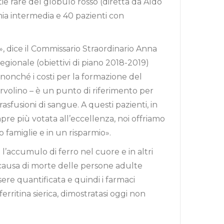
e rare del globulo rosso (diretta da Aldo
mia intermedia e 40 pazienti con
», dice il Commissario Straordinario Anna
egionale (obiettivi di piano 2018-2019)
, nonché i costi per la formazione del
Iervolino – è un punto di riferimento per
sfusioni di sangue. A questi pazienti, in
re più votata all’eccellenza, noi offriamo
o famiglie e in un risparmio».
l’accumulo di ferro nel cuore e in altri
 causa di morte delle persone adulte
ere quantificata e quindi i farmaci
ferritina sierica, dimostratasi oggi non