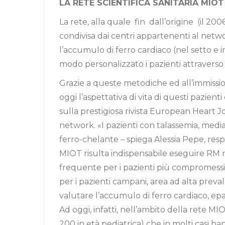
LA RETE SCIENTIFICA SANITARIA MIOT
La rete, alla quale fin dall’origine (il 200
condivisa dai centri appartenenti al netw
l’accumulo di ferro cardiaco (nel setto e i
modo personalizzato i pazienti attraverso i
Grazie a queste metodiche ed all’immission
oggi l’aspettativa di vita di questi pazi
sulla prestigiosa rivista European Heart 
network. «I pazienti con talassemia, medi
ferro-chelante – spiega Alessia Pepe, respo
MIOT risulta indispensabile eseguire RM 
frequente per i pazienti più compromessi e 
per i pazienti campani, area ad alta preva
valutare l’accumulo di ferro cardiaco, epa
Ad oggi, infatti, nell’ambito della rete MI
200 in età pediatrica) che in molti casi h