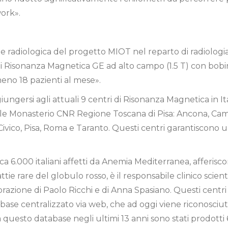
work».
te radiologica del progetto MIOT nel reparto di radiologia 
 Risonanza Magnetica GE ad alto campo (1.5 T) con bobin
meno 18 pazienti al mese».
giungersi agli attuali 9 centri di Risonanza Magnetica in I
le Monasterio CNR Regione Toscana di Pisa: Ancona, Camp
vico, Pisa, Roma e Taranto. Questi centri garantiscono un
rca 6.000 italiani affetti da Anemia Mediterranea, afferisc
ie rare del globulo rosso, è il responsabile clinico scien
razione di Paolo Ricchi e di Anna Spasiano. Questi centri
 base centralizzato via web, che ad oggi viene riconosciu
a questo database negli ultimi 13 anni sono stati prodotti 6