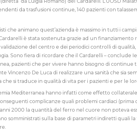
(diretta da Luigia Romano) del Cardarelli. L’UOSD Malatti
endenti da trasfusioni continue, 140 pazienti con talasse
isti che animano quest’azienda è massimo in tutti i campi
Cardarelli è stata sostenuta grazie ad un finanziamento r
validazione del centro e dei periodici controlli di qualità
gia. Sono fiera di ricordare che il Cardarelli – conclude 
nea, pazienti che per vivere hanno bisogno di continue tra
nte Vincenzo De Luca di realizzare una sanità che sia semp
he si traduce in qualità di vita per i pazienti e per le lor
Anemia Mediterranea hanno infatti come effetto collaterale 
 conseguenti complicanze quali problemi cardiaci (prima
i anni 2000 la quantità del ferro nel cuore non poteva ess
no somministrati sulla base di parametri indiretti quali la 
re.