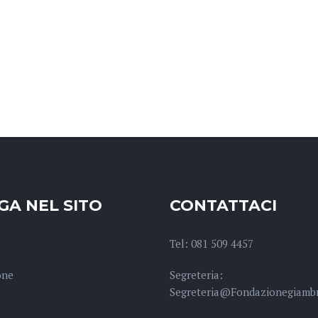
GA NEL SITO
CONTATTACI
Tel: 081 509 4457
one
Segreteria:
Segreteria@fondazionegiambr