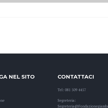
GA NEL SITO
CONTATTACI
Tel: 081 509 4457
one
Segreteria:
Segreteria@fondazionegiambr