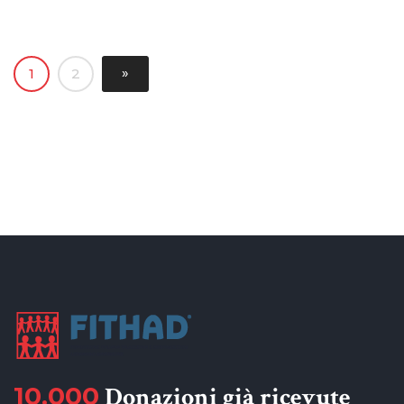
»
1
2
10.000
Donazioni già ricevute