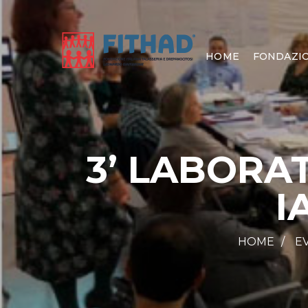
HOME
FONDAZI
3’ LABORA
I
HOME
E