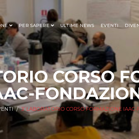
ONE
PER SAPERE
ULTIME NEWS
EVENTI
DIVE
TORIO CORSO 
AAC-FONDAZIO
VENTI
3’ LABORATORIO CORSO FORMAZIONE IAAC