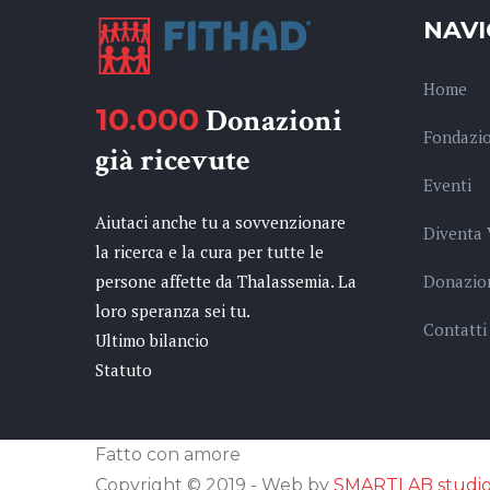
NAVI
Home
10.000
Donazioni
Fondazi
già ricevute
Eventi
Aiutaci anche tu a sovvenzionare
Diventa 
la ricerca e la cura per tutte le
persone affette da Thalassemia. La
Donazio
loro speranza sei tu.
Contatti
Ultimo bilancio
Statuto
Fatto con amore
Copyright © 2019 - Web by
SMARTLAB studi